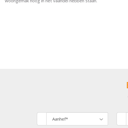
woongemak hoog in het vaandel hebben staan.
Aanhef*