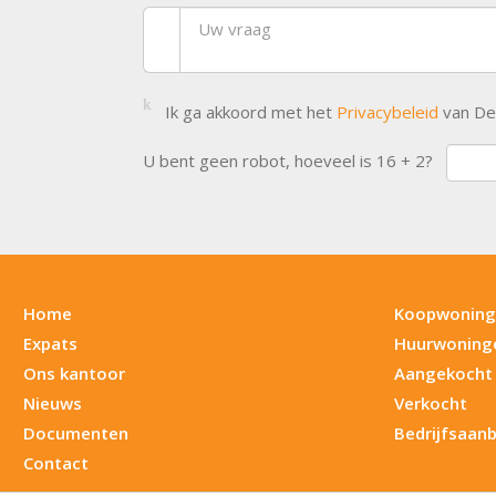
Ik ga akkoord met het
Privacybeleid
van Dek
U bent geen robot, hoeveel is
16 + 2
?
Home
Koopwoning
Expats
Huurwoning
Ons kantoor
Aangekocht
Nieuws
Verkocht
Documenten
Bedrijfsaan
Contact