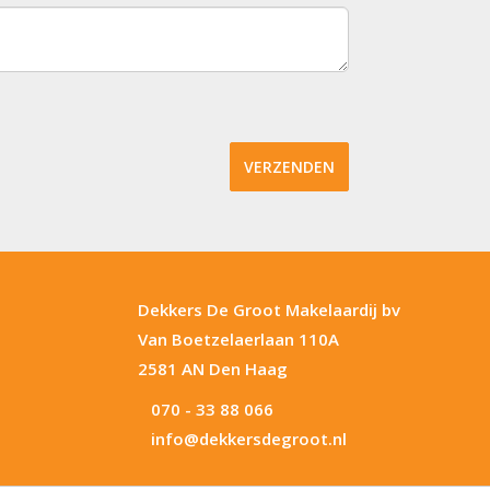
VERZENDEN
Dekkers De Groot Makelaardij bv
Van Boetzelaerlaan 110A
2581 AN Den Haag
070 - 33 88 066
info@dekkersdegroot.nl