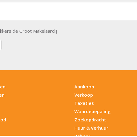
kers de Groot Makelaardij
en
Aankoop
en
Verkoop
Taxaties
Waardebepaling
bod
Zoekopdracht
Huur & Verhuur
Beheer