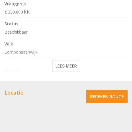
Vraagprijs
€ 339.000 k.k.
Status
Beschikbaar
Wijk
Componistenwijk
LEES MEER
Bouw
Oppervlakten en inhoud
Locatie
BEREKEN ROUTE
Oppervlakte
82m²
Indeling