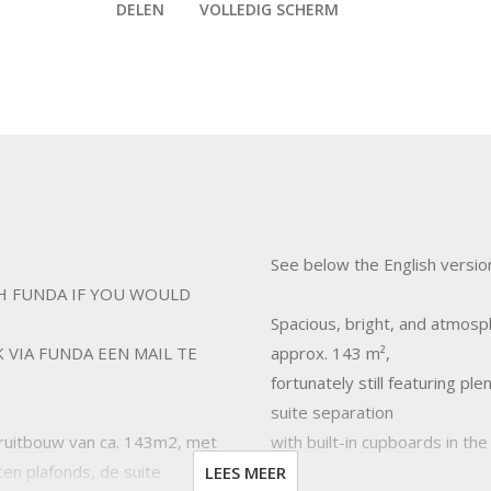
DELEN
VOLLEDIG SCHERM
See below the English versio
UGH FUNDA IF YOU WOULD
Spacious, bright, and atmosp
K VIA FUNDA EEN MAIL TE
approx. 143 m²,
fortunately still featuring pl
suite separation
eruitbouw van ca. 143m2, met
with built-in cupboards in the 
en plafonds, de suite
LEES MEER