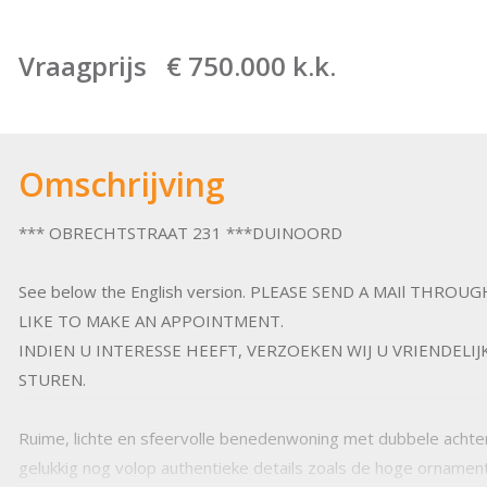
Vraagprijs € 750.000 k.k.
Omschrijving
*** OBRECHTSTRAAT 231 ***DUINOORD
See below the English version. PLEASE SEND A MAIl THRO
LIKE TO MAKE AN APPOINTMENT.
INDIEN U INTERESSE HEEFT, VERZOEKEN WIJ U VRIENDELIJ
STUREN.
Ruime, lichte en sfeervolle benedenwoning met dubbele acht
gelukkig nog volop authentieke details zoals de hoge ornament