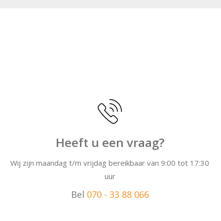
 of approx. 6.32x3.26, which could potentially even be
ension, the home offers plenty of living space, lots of natural
hat is ideal for families, couples, or remote workers.
arming Reinkenstraat, featuring a wide variety of artisan
.
Heeft u een vraag?
ections with tram 11 and tram 3, which offer direct
rtier, Scheveningen, Loosduinen, Zeeheldenkwartier, as well
Wij zijn maandag t/m vrijdag bereikbaar van 9:00 tot 17:30
tions.
uur
atenkwartier, Zeeheldenkwartier, Regentessekwartier,
Bel
070 - 33 88 066
ach, and the dunes. PARTICULARS: